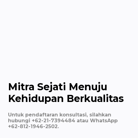
09.00 – 20.00
Klinik Eksekutif Minggu:
09.00 – 12.00 | 14.00 – 17.00
Tutup pada Hari Libur Nasional
Mitra Sejati Menuju
Kehidupan Berkualitas
Untuk pendaftaran konsultasi, silahkan
hubungi +62-21-7394484 atau WhatsApp
+62-812-1946-2502.