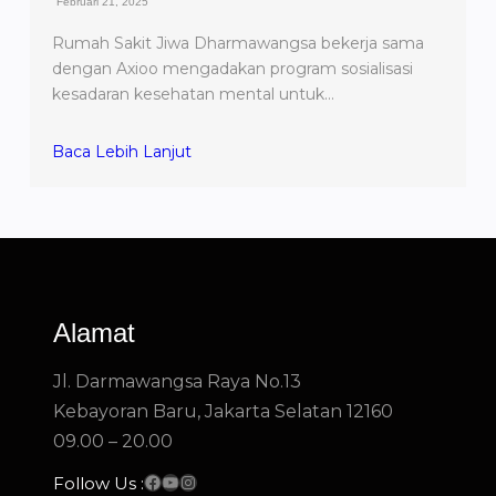
Februari 21, 2025
Rumah Sakit Jiwa Dharmawangsa bekerja sama
dengan Axioo mengadakan program sosialisasi
kesadaran kesehatan mental untuk…
Baca Lebih Lanjut
Alamat
Jl. Darmawangsa Raya No.13
Kebayoran Baru, Jakarta Selatan 12160
09.00 – 20.00
Facebook
YouTube
Instagram
Follow Us :